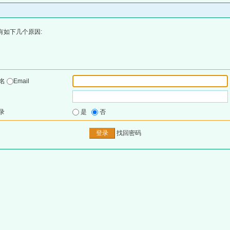
有如下几个原因:
户名
Email
录
是
否
找回密码