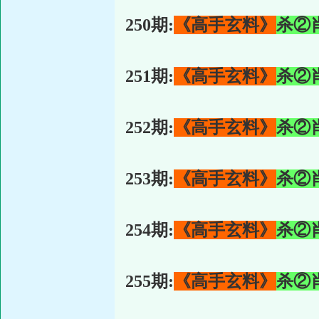
250期:
《高手玄料》
杀②
251期:
《高手玄料》
杀②
252期:
《高手玄料》
杀②
253期:
《高手玄料》
杀②
254期:
《高手玄料》
杀②
255期:
《高手玄料》
杀②