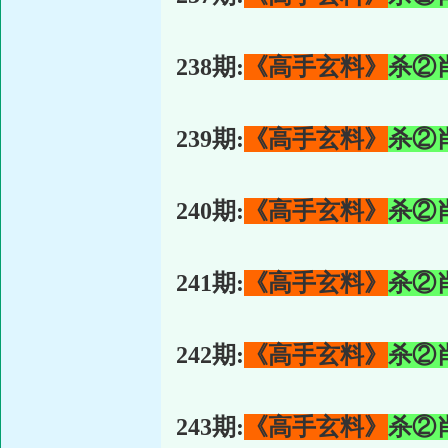
238期:
《高手玄料》
杀②
239期:
《高手玄料》
杀②
240期:
《高手玄料》
杀②
241期:
《高手玄料》
杀②
242期:
《高手玄料》
杀②
243期:
《高手玄料》
杀②