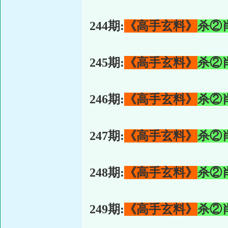
244期:
《高手玄料》
杀②
245期:
《高手玄料》
杀②
246期:
《高手玄料》
杀②
247期:
《高手玄料》
杀②
248期:
《高手玄料》
杀②
249期:
《高手玄料》
杀②