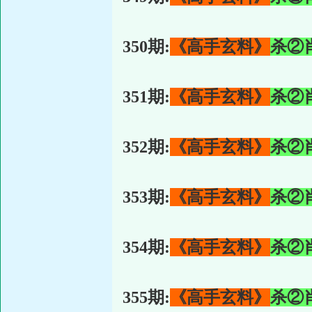
350期:
《高手玄料》
杀②
351期:
《高手玄料》
杀②
352期:
《高手玄料》
杀②
353期:
《高手玄料》
杀②
354期:
《高手玄料》
杀②
355期:
《高手玄料》
杀②