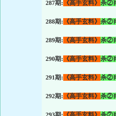
287期:
《高手玄料》
杀②
288期:
《高手玄料》
杀②
289期:
《高手玄料》
杀②
290期:
《高手玄料》
杀②
291期:
《高手玄料》
杀②
292期:
《高手玄料》
杀②
293期:
《高手玄料》
杀②