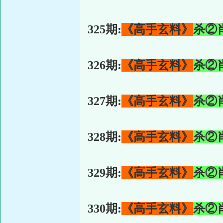
325期:
《高手玄料》
杀②
326期:
《高手玄料》
杀②
327期:
《高手玄料》
杀②
328期:
《高手玄料》
杀②
329期:
《高手玄料》
杀②
330期:
《高手玄料》
杀②