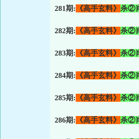
281期:
《高手玄料》
杀②
282期:
《高手玄料》
杀②
283期:
《高手玄料》
杀②
284期:
《高手玄料》
杀②
285期:
《高手玄料》
杀②
286期:
《高手玄料》
杀②