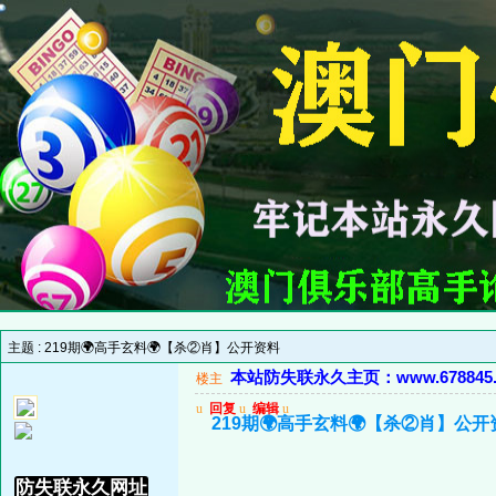
主题 :
219期🌍高手玄料🌍【杀②肖】公开资料
本站防失联永久主页：www.678845.
楼主
u
回复
u
编辑
u
219期🌍高手玄料🌍【杀②肖】公开
防失联永久网址