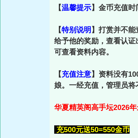
【
温馨提示
】金币充值时间
【
特别说明
】打赏并不能
给予他的奖励，查看认证出
可查看资料内容。
【
充值注意
】资料没有1
娘。一经充值，管理员将
华夏精英阁高手坛2026
充500元送50=550金币