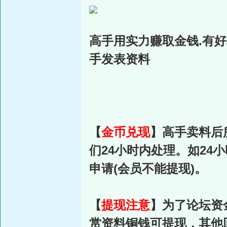
高手用实力赚取金钱.有
手发表资料
【
金币兑现
】高手卖料后
们24小时内处理。如2
申请(会员不能提现)。
【
提现注意
】为了论坛资
赏资料铜钱可提现，其他