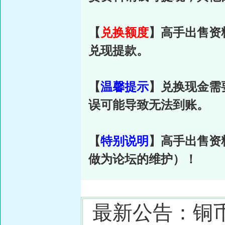
【
兑换额度
】高手出售资
兑现提款。
【
温馨提示
】兑换现金需
误可能导致无法到账。
【
特别说明
】高手出售资
做为论坛的维护）！
最新公告
：铜