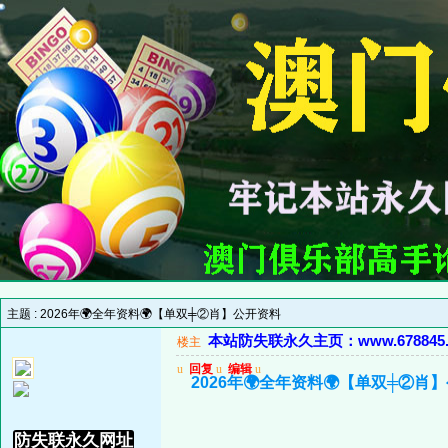
主题 :
2026年🌍全年资料🌍【单双╪②肖】公开资料
本站防失联永久主页：www.678845.
楼主
u
回复
u
编辑
u
2026年🌍全年资料🌍【单双╪②肖
防失联永久网址