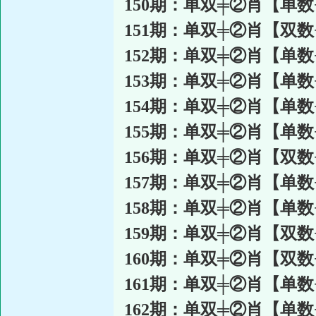
150期：单双╪②肖【单数
151期：单双╪②肖【双数
152期：单双╪②肖【单数
153期：单双╪②肖【单数
154期：单双╪②肖【单数
155期：单双╪②肖【单数
156期：单双╪②肖【双数
157期：单双╪②肖【单数
158期：单双╪②肖【单数
159期：单双╪②肖【双数
160期：单双╪②肖【双数
161期：单双╪②肖【单数
162期：单双╪②肖【单数