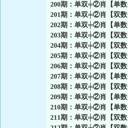
200期：单双╪②肖【单数
201期：单双╪②肖【双数
202期：单双╪②肖【单数
203期：单双╪②肖【双数
204期：单双╪②肖【双数
205期：单双╪②肖【双数
206期：单双╪②肖【双数
207期：单双╪②肖【单数
208期：单双╪②肖【双数
209期：单双╪②肖【单数
210期：单双╪②肖【单数
211期：单双╪②肖【双数
212期：单双╪②肖【双数