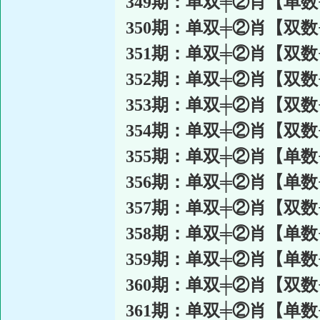
349期：单双╪②肖【单数
350期：单双╪②肖【双数
351期：单双╪②肖【双数
352期：单双╪②肖【双数
353期：单双╪②肖【双数
354期：单双╪②肖【双数
355期：单双╪②肖【单数
356期：单双╪②肖【单数
357期：单双╪②肖【双数
358期：单双╪②肖【单数
359期：单双╪②肖【单数
360期：单双╪②肖【双数
361期：单双╪②肖【单数