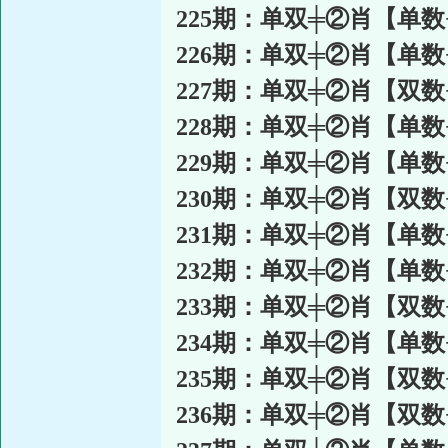
225期：单双╪②肖【单数
226期：单双╪②肖【单数
227期：单双╪②肖【双数
228期：单双╪②肖【单数
229期：单双╪②肖【单数
230期：单双╪②肖【双数
231期：单双╪②肖【单数
232期：单双╪②肖【单数
233期：单双╪②肖【双数
234期：单双╪②肖【单数
235期：单双╪②肖【双数
236期：单双╪②肖【双数