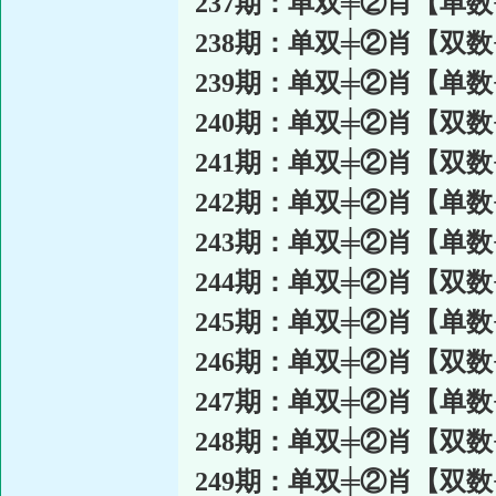
237期：单双╪②肖【单数
238期：单双╪②肖【双数
239期：单双╪②肖【单数
240期：单双╪②肖【双数
241期：单双╪②肖【双数
242期：单双╪②肖【单数
243期：单双╪②肖【单数
244期：单双╪②肖【双数
245期：单双╪②肖【单数
246期：单双╪②肖【双数
247期：单双╪②肖【单数
248期：单双╪②肖【双数
249期：单双╪②肖【双数