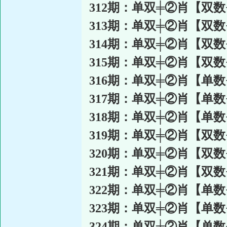
312期：单双╪②肖【双数
313期：单双╪②肖【双数
314期：单双╪②肖【双数
315期：单双╪②肖【双数
316期：单双╪②肖【单数
317期：单双╪②肖【单数
318期：单双╪②肖【单数
319期：单双╪②肖【双数
320期：单双╪②肖【双数
321期：单双╪②肖【双数
322期：单双╪②肖【单数
323期：单双╪②肖【单数
324期：单双╪②肖【单数