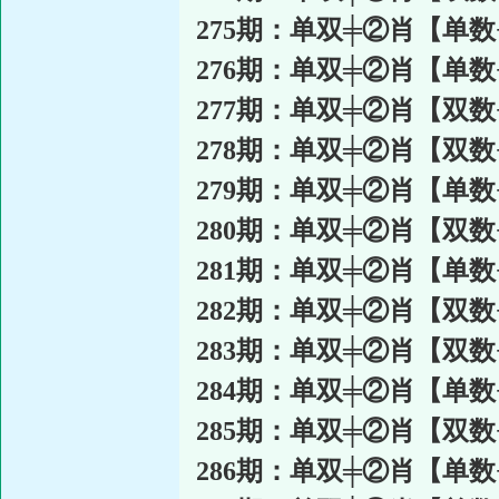
275期：单双╪②肖【单数
276期：单双╪②肖【单数
277期：单双╪②肖【双数
278期：单双╪②肖【双数
279期：单双╪②肖【单数
280期：单双╪②肖【双数
281期：单双╪②肖【单数
282期：单双╪②肖【双数
283期：单双╪②肖【双数
284期：单双╪②肖【单数
285期：单双╪②肖【双数
286期：单双╪②肖【单数