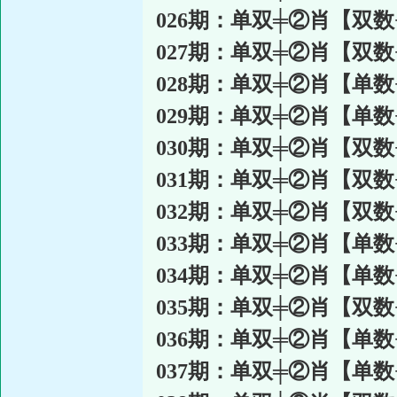
026期：单双╪②肖【双数
027期：单双╪②肖【双数
028期：单双╪②肖【单数
029期：单双╪②肖【单数
030期：单双╪②肖【双数
031期：单双╪②肖【双数
032期：单双╪②肖【双数
033期：单双╪②肖【单数
034期：单双╪②肖【单数
035期：单双╪②肖【双数
036期：单双╪②肖【单数
037期：单双╪②肖【单数