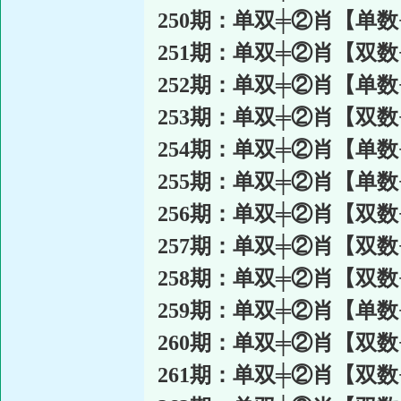
250期：单双╪②肖【单数
251期：单双╪②肖【双数
252期：单双╪②肖【单数
253期：单双╪②肖【双数
254期：单双╪②肖【单数
255期：单双╪②肖【单数
256期：单双╪②肖【双数
257期：单双╪②肖【双数
258期：单双╪②肖【双数
259期：单双╪②肖【单数
260期：单双╪②肖【双数
261期：单双╪②肖【双数