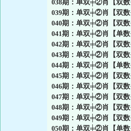
038期：单双╪②肖【双数
039期：单双╪②肖【双数
040期：单双╪②肖【双数
041期：单双╪②肖【单数
042期：单双╪②肖【双数
043期：单双╪②肖【双数
044期：单双╪②肖【单数
045期：单双╪②肖【双数
046期：单双╪②肖【双数
047期：单双╪②肖【双数
048期：单双╪②肖【双数
049期：单双╪②肖【双数
050期：单双╪②肖【单数