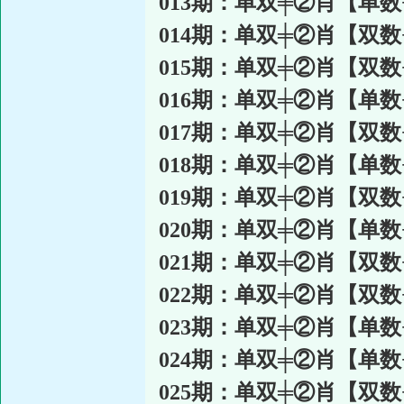
013期：单双╪②肖【单数
014期：单双╪②肖【双数
015期：单双╪②肖【双数
016期：单双╪②肖【单数
017期：单双╪②肖【双数
018期：单双╪②肖【单数
019期：单双╪②肖【双数
020期：单双╪②肖【单数
021期：单双╪②肖【双数
022期：单双╪②肖【双数
023期：单双╪②肖【单数
024期：单双╪②肖【单数
025期：单双╪②肖【双数