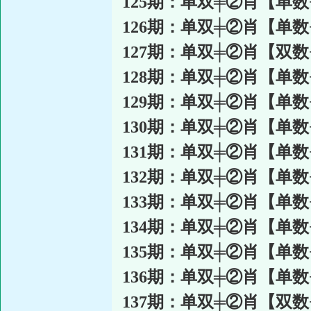
125期：单双╪②肖【单数
126期：单双╪②肖【单数
127期：单双╪②肖【双数
128期：单双╪②肖【单数
129期：单双╪②肖【单数
130期：单双╪②肖【单数
131期：单双╪②肖【单数
132期：单双╪②肖【单数
133期：单双╪②肖【单数
134期：单双╪②肖【单数
135期：单双╪②肖【单数
136期：单双╪②肖【单数
137期：单双╪②肖【双数