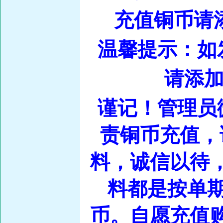
充值铜币请
温馨提示：如
请添加
谨记！管理员
责铜币充值，
料，诚信以待
料都是按单期
币。自愿充值