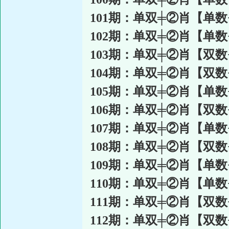
101期：单双╪②肖【单数
102期：单双╪②肖【单数
103期：单双╪②肖【双数
104期：单双╪②肖【双数
105期：单双╪②肖【单数
106期：单双╪②肖【双数
107期：单双╪②肖【单数
108期：单双╪②肖【双数
109期：单双╪②肖【单数
110期：单双╪②肖【单数
111期：单双╪②肖【双数
112期：单双╪②肖【双数