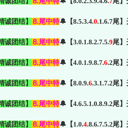
精诚团结】
⒏尾中特
🔔【8.0.2.3.9.4.6.
7
尾】
精诚团结】
⒏尾中特
🔔【8.5.3.4.
0
.1.6.7尾
精诚团结】
⒏尾中特
🔔【3.0.1.8.2.7.5.
9
尾】
精诚团结】
⒏尾中特
🔔【4.0.1.9.8.7.
6
.2尾】
精诚团结】
⒏尾中特
🔔【8.0.9.
6
.3.1.7.2尾
精诚团结】
⒏尾中特
🔔【4.6.5.1.0.8.9.2
精诚团结】
⒏尾中特
🔔【1.0.
4
.8.6.7.5.2