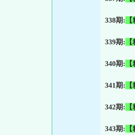
338期:
【
339期:
【
340期:
【
341期:
【
342期:
【
343期:
【