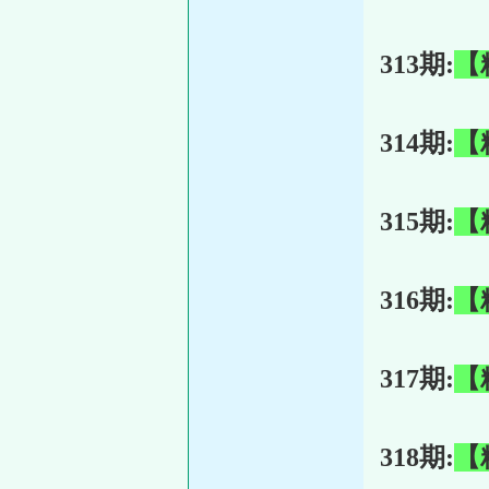
313期:
【
314期:
【
315期:
【
316期:
【
317期:
【
318期:
【