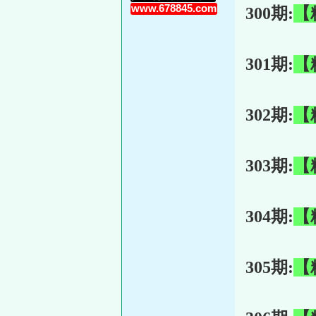
www.678845.com
300期:
【
301期:
【
302期:
【
303期:
【
304期:
【
305期:
【