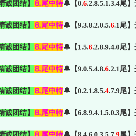
精诚团结】
⒏尾中特
🔔【0.
6
.2.8.5.1.3.4
精诚团结】
⒏尾中特
🔔【9.3.8.2.0.5.
6
.1尾】
精诚团结】
⒏尾中特
🔔【1.5.
6
.2.8.9.4.0
精诚团结】
⒏尾中特
🔔【9.0.5.4.8.
6
.2.1尾
精诚团结】
⒏尾中特
🔔【0.2.1.8.5.
4
.7.9尾
精诚团结】
⒏尾中特
🔔【6.8.9.4.1.5.0.3
精诚团结】
⒏尾中特
🔔【8.4.6.0.3.5.7.
9
尾】